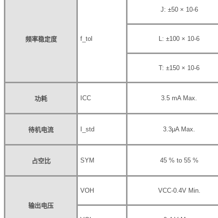
J: ±50 × 10
-6
f_tol
L: ±100 × 10
-6
频率稳定度
T: ±150 × 10
-6
I
CC
3.5 mA Max.
功耗
I_std
3.3μA Max.
待机电流
SYM
45 % to 55 %
占空比
V
OH
V
CC
-0.4V Min.
输出电压