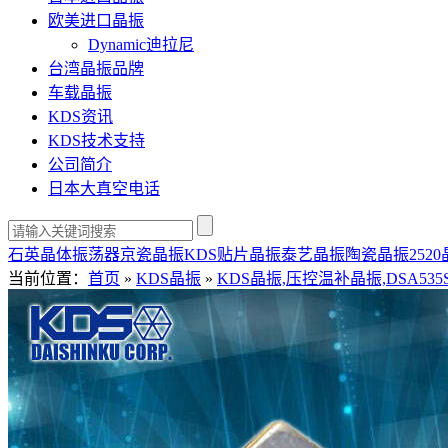
欧美进口晶振
Dynamic迪拉尼
台湾晶振品牌
车载晶振
KDS资讯
KDS技术支持
公司简介
日本大真空电话
石英晶体振荡器
京瓷晶振
KDS贴片晶振
泰艺晶振
陶瓷晶振
252
当前位置：
首页
»
KDS晶振
»
KDS晶振,压控温补晶振,DSA535S