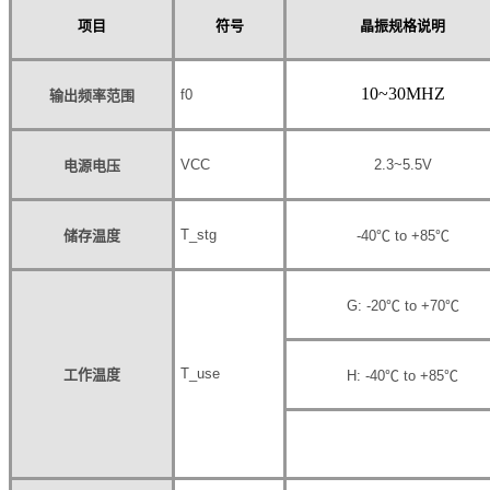
项目
符号
晶振规格说明
10~30MHZ
f
0
输出频率范围
V
CC
2.3~5.5V
电源电压
T_stg
储存温度
-40
℃
to +85
℃
G: -20
℃
to +70
℃
T_use
工作温度
H: -40
℃
to +85
℃