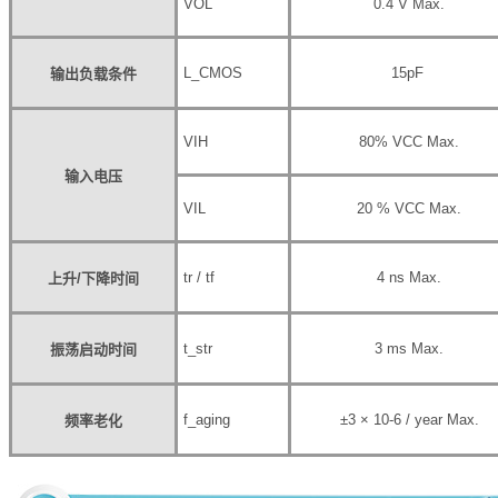
V
OL
0.4 V Max.
L_CMOS
15pF
输出负载条件
V
IH
80% V
CC
Max.
输入电压
V
IL
20 % V
CC
Max.
tr / tf
4 ns Max.
上升
/
下降时间
t_str
3 ms Max.
振荡启动时间
f_aging
±3 × 10
-6
/ year Max.
频率老化