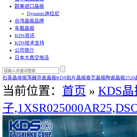
欧美进口晶振
Dynamic迪拉尼
台湾晶振品牌
车载晶振
KDS资讯
KDS技术支持
公司简介
日本大真空电话
石英晶体振荡器
京瓷晶振
KDS贴片晶振
泰艺晶振
陶瓷晶振
252
当前位置：
首页
»
KDS晶
子,1XSR025000AR25,