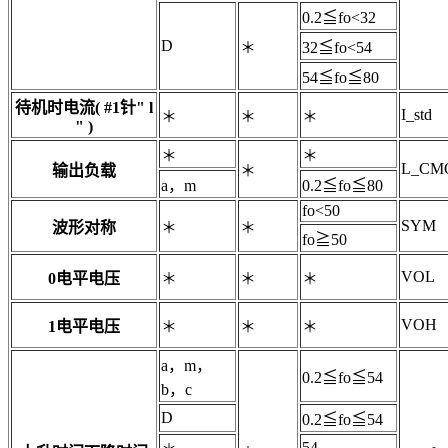
0.2≦fo<32
D
＊
32≦fo<54
54≦fo≦80
待机时电流( #1针" l
I_std
＊
＊
＊
" )
＊
＊
L_CM
输出负载
＊
a，m
0.2≦fo≦80
fo<50
SYM
波形对称
＊
＊
fo≧50
VOL
0电平电压
＊
＊
＊
VOH
1电平电压
＊
＊
＊
a，m，
0.2≦fo≦54
b，c
D
0.2≦fo≦54
54