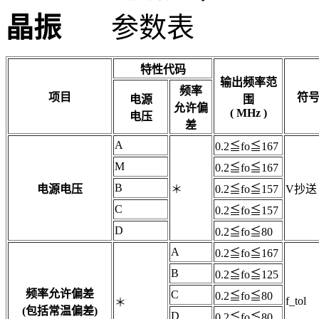
晶振
参数表
特性代码
输出频率范
频率
项目
符
电源
围
允许偏
( MHz )
电压
差
A
0.2≦fo≦167
M
0.2≦fo≦167
B
电源电压
＊
0.2≦fo≦157
V抄送
C
0.2≦fo≦157
D
0.2≦fo≦80
A
0.2≦fo≦167
B
0.2≦fo≦125
频率允许偏差
C
0.2≦fo≦80
f_tol
＊
(包括常温偏差)
D
0.2≦fo≦80