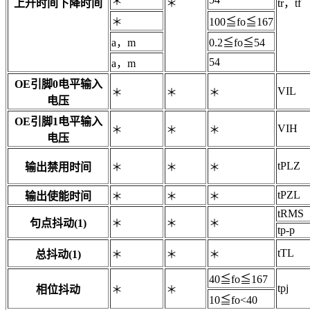
＊
上升时间下降时间
＊
tr，tf
＊
100≦fo≦167
a，m
0.2≦fo≦54
54
a，m
OE引脚0电平输入
VIL
＊
＊
＊
电压
OE引脚1电平输入
VIH
＊
＊
＊
电压
tPLZ
输出禁用时间
＊
＊
＊
tPZL
输出使能时间
＊
＊
＊
tRMS
句点抖动(1)
＊
＊
＊
tp-p
tTL
总抖动(1)
＊
＊
＊
40≦fo≦167
tpj
相位抖动
＊
＊
10≦fo<40