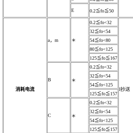
E
0.2≦fo≦50
0.2≦fo<32
32≦fo<54
a，m
＊
54≦fo<80
80≦fo<125
125≦fo≦167
0.2≦fo<32
32≦fo<54
B
＊
54≦fo<125
消耗电流
I抄送
125≦fo≦157
0.2≦fo<32
32≦fo<54
C
＊
54≦fo<125
125≦fo≦157