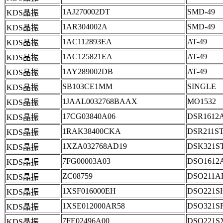
1AJ270002DT
SMD-49
KDS晶振
1AR304002A
SMD-49
KDS晶振
1AC112893EA
AT-49
KDS晶振
1AC125821EA
AT-49
KDS晶振
1AY289002DB
AT-49
KDS晶振
SB103CE1MM
SINGLE
KDS晶振
1JAAL0032768BAAX
MO1532
KDS晶振
17CG03840A06
DSR1612
KDS晶振
1RAK38400CKA
DSR211S
KDS晶振
1XZA032768AD19
DSK321S
KDS晶振
7FG00003A03
DSO1612
KDS晶振
ZC08759
DSO211A
KDS晶振
1XSF016000EH
DSO221S
KDS晶振
1XSE012000AR58
DSO321S
KDS晶振
7FE02496A00
DSO221S
KDS晶振