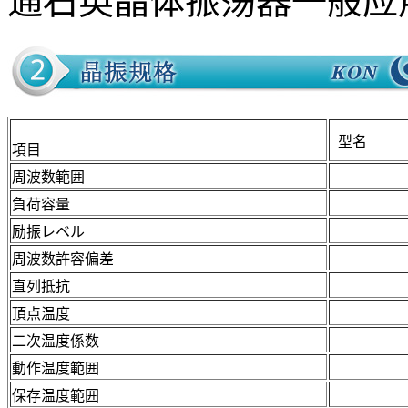
通石英晶体振荡器一般应
型名
項目
周波数範囲
負荷容量
励振レベル
周波数許容偏差
直列抵抗
頂点温度
二次温度係数
動作温度範囲
保存温度範囲