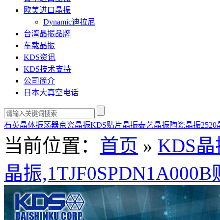
欧美进口晶振
Dynamic迪拉尼
台湾晶振品牌
车载晶振
KDS资讯
KDS技术支持
公司简介
日本大真空电话
石英晶体振荡器
京瓷晶振
KDS贴片晶振
泰艺晶振
陶瓷晶振
252
当前位置：
首页
»
KDS晶
晶振,1TJF0SPDN1A00