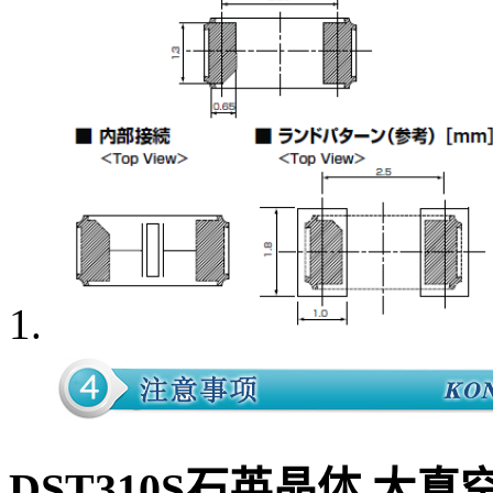
DST310S石英晶体,大真空晶