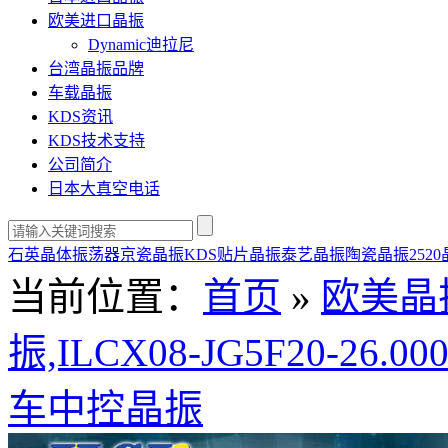
欧美进口晶振
Dynamic迪拉尼
台湾晶振品牌
车载晶振
KDS资讯
KDS技术支持
公司简介
日本大真空电话
石英晶体振荡器
京瓷晶振
KDS贴片晶振
泰艺晶振
陶瓷晶振
252
当前位置：
首页
»
欧美晶
振,ILCX08-JG5F20-26.
车中控晶振