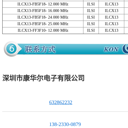
ILCX13-FB5F18- 12.000 MHz
ILSI
ILCX13
ILCX13-FB5F18- 16.000 MHz
ILSI
ILCX13
ILCX13-FB5F18- 24.000 MHz
ILSI
ILCX13
ILCX13-FB5F18- 25.000 MHz
ILSI
ILCX13
ILCX13-FF3F10- 12.000 MHz
ILSI
ILCX13
深圳市康华尔电子有限公司
632862232
QQ联系
138-2330-0879
服务热线