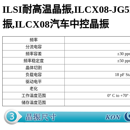
ILSI耐高温
晶振
,
ILCX08-JG
振,
ILCX08汽车中控
晶振
频率
分流电容
频率容差
±30 ppm
频率稳定度
±50 ppm
晶体切割
负载电容
18 pF St
驱动电平
老化
工作温度范围
0° C to +70°
储存温度范围