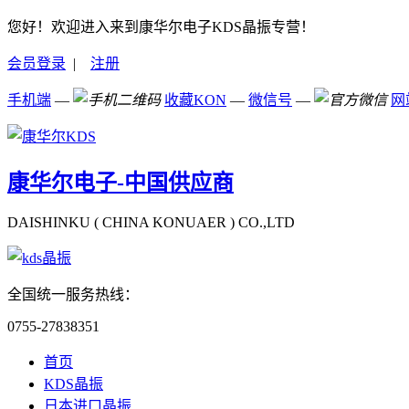
您好！欢迎进入来到康华尔电子KDS晶振专营！
会员登录
|
注册
手机端
—
收藏KON
—
微信号
—
网
康华尔电子-中国供应商
DAISHINKU ( CHINA KONUAER ) CO.,LTD
全国统一服务热线：
0755-27838351
首页
KDS晶振
日本进口晶振