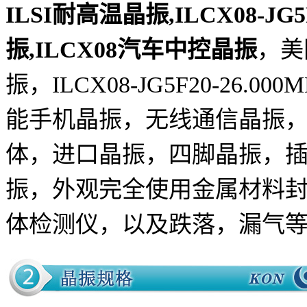
ILSI耐高温
晶振
,
ILCX08-JG
振,
ILCX08汽车中控
晶振
，美
振，
ILCX08-JG5F20-26.000
能手机晶振，无线通信晶振，卫
体，进口晶振，四脚晶振，
振，外观完全使用金属材料
体检测仪，以及跌落，漏气