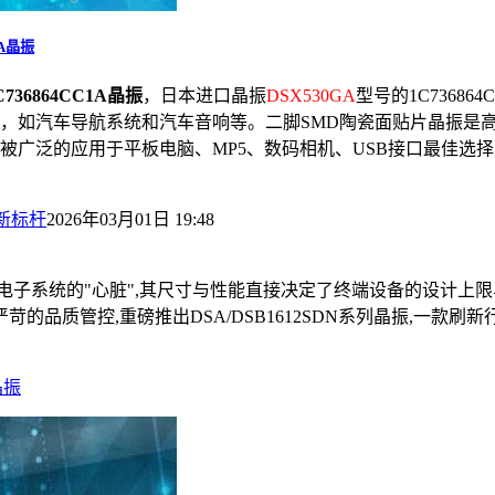
1A晶振
736864CC1A晶振
，日本进口晶振
DSX530GA
型号的1C7368
，如汽车导航系统和汽车音响等。二脚SMD陶瓷面贴片晶振是
广泛的应用于平板电脑、MP5、数码相机、USB接口最佳选择
振新标杆
2026年03月01日 19:48
电子系统的"心脏",其尺寸与性能直接决定了终端设备的设计上限与
苛的品质管控,重磅推出DSA/DSB1612SDN系列晶振,一款
晶振