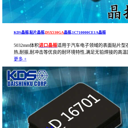
KDS晶振,贴片晶振,
DSX530GA
晶振,1C710000CE1A晶振
5032mm体积
进口晶振
适用于汽车电子领域的表面贴片型
热,耐振,耐冲击等优良的耐环境特性,满足无铅焊接的高温回流
更多 +