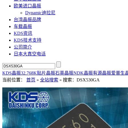
欧美进口晶振
Dynamic迪拉尼
台湾晶振品牌
车载晶振
KDS资讯
KDS技术支持
公司简介
日本大真空电话
KDS晶振
32.768K
贴片晶振
石英晶振
NDK晶振
有源晶振
爱普生
当前位置：
首页
»
全站搜索
» 搜索：DSX530GA