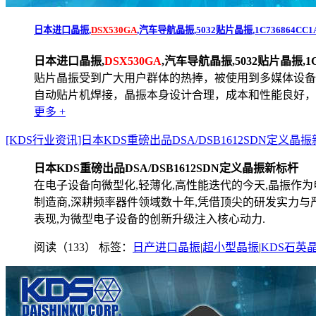
日本进口晶振,
DSX530GA
,汽车导航晶振,5032贴片晶振,1C736864CC
日本进口晶振,
DSX530GA
,汽车导航晶振,5032贴片晶振,1C
贴片晶振受到广大用户群体的热捧，被使用到多媒体设备
自动贴片机焊接，晶振本身设计合理，成本和性能良好，被
更多 +
[KDS行业资讯]日本KDS重磅出品DSA/DSB1612SDN定义晶
日本KDS重磅出品DSA/DSB1612SDN定义晶振新标杆
在电子设备向微型化,轻薄化,高性能迭代的今天,晶振作为
制造商,深耕频率器件领域数十年,凭借顶尖的研发实力与严
表现,为微型电子设备的创新升级注入核心动力.
阅读（133）
标签：
日产进口晶振
|
超小型晶振
|
KDS石英