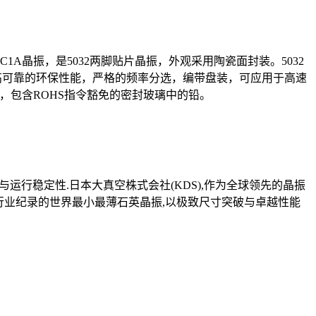
64CC1A晶振，是5032两脚贴片晶振，外观采用陶瓷面封装。5032
高可靠的环保性能，严格的频率分选，编带盘装，可应用于高速
，包含ROHS指令豁免的密封玻璃中的铅。
运行稳定性.日本大真空株式会社(KDS),作为全球领先的晶振
刷新行业纪录的世界最小最薄石英晶振,以极致尺寸突破与卓越性能