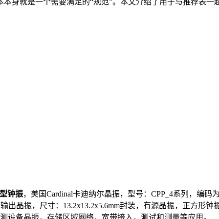
成本本身就是一个需要满足的“规范”。本文介绍了用于与推荐表
正方型钟振
，美国
Cardinal卡迪纳尔晶振
，型号：CPP_4系列，编码
S输出晶振，尺寸：13.2x13.2x5.6mm封装，有源晶振，正方形钟
测设备晶振，存储区域网络，宽带接入，测试和测量等应用。