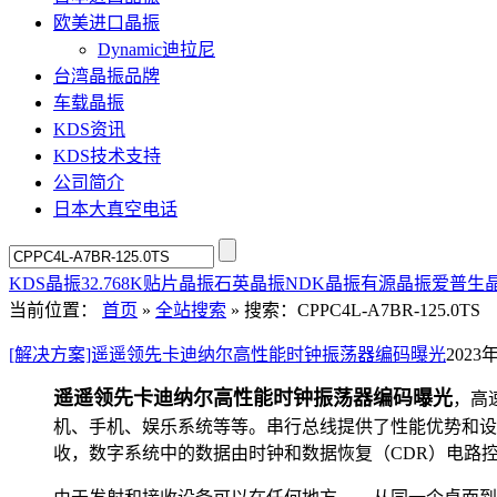
欧美进口晶振
Dynamic迪拉尼
台湾晶振品牌
车载晶振
KDS资讯
KDS技术支持
公司简介
日本大真空电话
KDS晶振
32.768K
贴片晶振
石英晶振
NDK晶振
有源晶振
爱普生
当前位置：
首页
»
全站搜索
» 搜索：CPPC4L-A7BR-125.0TS
[解决方案]遥遥领先卡迪纳尔高性能时钟振荡器编码曝光
2023年
遥遥领先卡迪纳尔高性能时钟振荡器编码曝光
，高
机、手机、娱乐系统等等。串行总线提供了性能优势和设
收，数字系统中的数据由时钟和数据恢复（CDR）电路