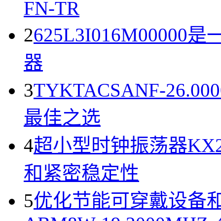
FN-TR
2
625L3I016M00
器
3
TYKTACSANF-26
最佳之选
4
超小型时钟振荡器KX251
和紧密稳定性
5
优化节能可穿戴设备