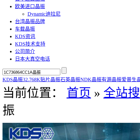
欧美进口晶振
Dynamic迪拉尼
台湾晶振品牌
车载晶振
KDS资讯
KDS技术支持
公司简介
日本大真空电话
KDS晶振
32.768K
贴片晶振
石英晶振
NDK晶振
有源晶振
爱普生
当前位置：
首页
»
全站搜
振