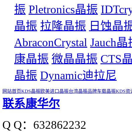
振
Pletronics晶振
IDTcr
晶振
拉隆晶振
日蚀晶
AbraconCrystal
Jauch
康晶振
微晶晶振
CTS
晶振
Dynamic迪拉尼
网站首页
KDS晶振
欧美进口晶振
台湾晶振品牌
车载晶振
KDS资
联系康华尔
Q Q：632862232