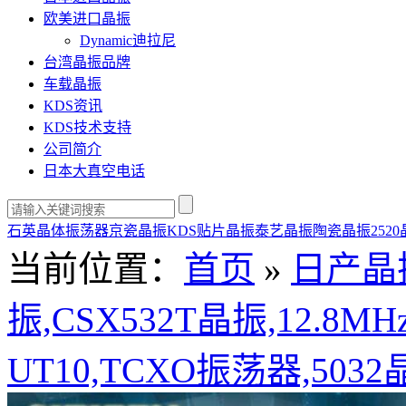
欧美进口晶振
Dynamic迪拉尼
台湾晶振品牌
车载晶振
KDS资讯
KDS技术支持
公司简介
日本大真空电话
石英晶体振荡器
京瓷晶振
KDS贴片晶振
泰艺晶振
陶瓷晶振
252
当前位置：
首页
»
日产晶
振,CSX532T晶振,12.8MHz
UT10,TCXO振荡器,503