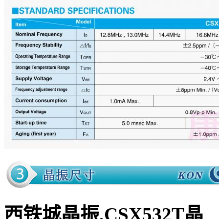
西铁城晶振,CSX532T晶