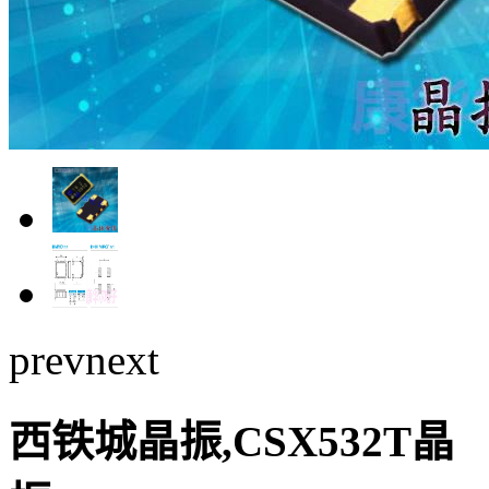
prev
next
西铁城晶振,CSX532T晶